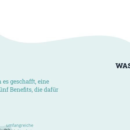
WA
es geschafft, eine
nf Benefits, die dafür
umfangreiche