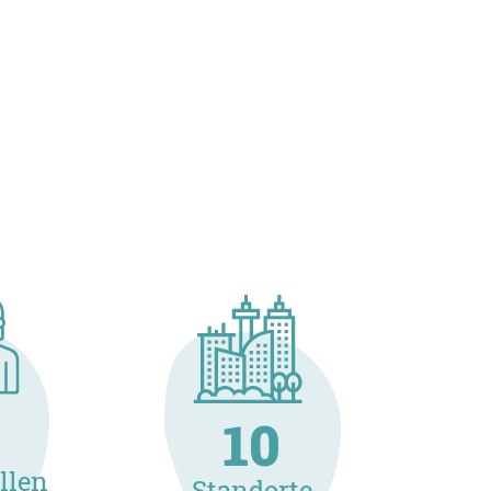
10
llen
Standorte